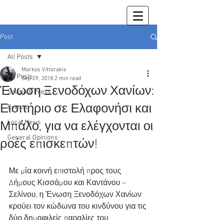
Post
All Posts
Markos Vittorakis
All Posts
Sep 29, 2018
2 min read
Ένωση Ξενοδόχων Χανίων:
Sougia & Press
Εισιτήριο σε Ελαφονήσι και
Events
Local News
Μπάλο, για να ελέγχονται οι
General Opinions
ροές επισκεπτών!
Με μία κοινή επιστολή προς τους 
Δήμους Κισσάμου και Καντάνου – 
Σελίνου, η Ένωση Ξενοδόχων Χανίων 
κρούει τον κώδωνα του κινδύνου για τις 
δύο δημοφιλείς παραλίες του 